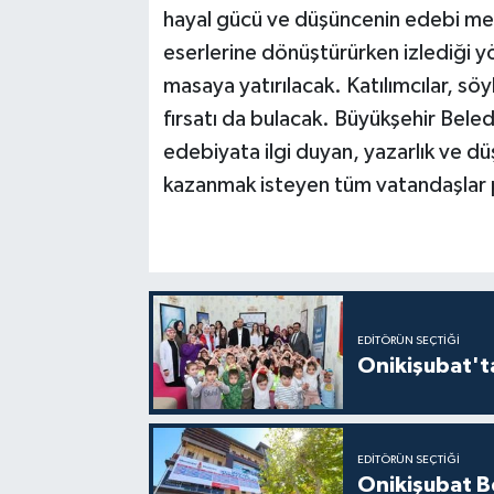
hayal gücü ve düşüncenin edebi metinl
eserlerine dönüştürürken izlediği yö
masaya yatırılacak. Katılımcılar, sö
fırsatı da bulacak. Büyükşehir Beled
edebiyata ilgi duyan, yazarlık ve d
kazanmak isteyen tüm vatandaşlar 
EDITÖRÜN SEÇTIĞI
Onikişubat'ta
EDITÖRÜN SEÇTIĞI
Onikişubat Be