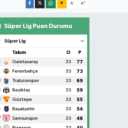
-
+
A
A
Süper Lig Puan Durumu
Süper Lig
#
Takım
O
P
1
Galatasaray
33
77
2
Fenerbahçe
33
73
3
Trabzonspor
33
69
4
Beşiktaş
33
59
5
Göztepe
33
55
6
Başakşehir
33
54
7
Samsunspor
33
48
8
Rizespor
33
40