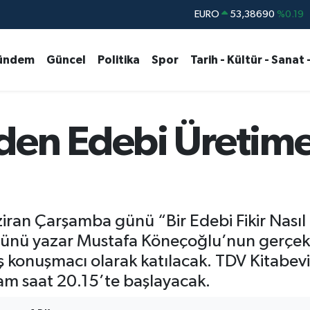
STERLİN
61,60380
%0.18
G.ALTIN
6862,09000
%0.19
ündem
Güncel
Politika
Spor
Tarih - Kültür - Sanat 
BİST100
14.598,00
%0
BITCOIN
79.591,74
%-1.82
DOLAR
45,43620
%0.02
en Edebi Üretime 
iran Çarşamba günü “Bir Edebi Fikir Nasıl G
ünü yazar Mustafa Köneçoğlu’nun gerçek
ş konuşmacı olarak katılacak. TDV Kitabe
ram saat 20.15’te başlayacak.