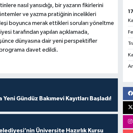
ere nasıl yansıdığı, bir yazarın fikirlerini
1
ntemler ve yazma pratiğinin incelikleri
Ka
yleşi boyunca merak ettikleri soruları yöneltme
iyesi tarafından yapılan açıklamada,
Fe
üşünce dünyasına dair yeni perspektifler
Tr
programa davet edildi.
Ka
An
 Yeni Gündüz Bakımevi Kayıtları Başladı!
lediyesi’nin Üniversite Hazırlık Kursu