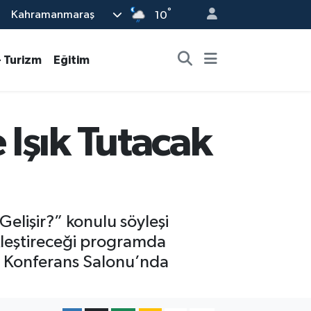
°
Kahramanmaraş
10
- Turizm
Eğitim
Işık Tutacak
elişir?” konulu söyleşi
leştireceği programda
vi Konferans Salonu’nda