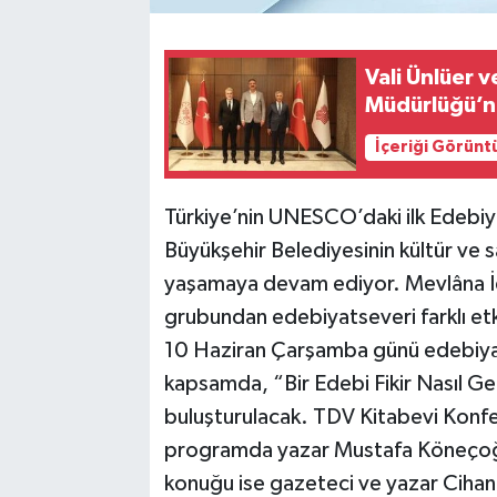
Vali Ünlüer 
Müdürlüğü’n
İçeriği Görünt
Türkiye’nin UNESCO’daki ilk Edebi
Büyükşehir Belediyesinin kültür ve s
yaşamaya devam ediyor. Mevlâna İd
grubundan edebiyatseveri farklı etk
10 Haziran Çarşamba günü edebiyat
kapsamda, “Bir Edebi Fikir Nasıl Gel
buluşturulacak. TDV Kitabevi Konf
programda yazar Mustafa Köneçoğlu
konuğu ise gazeteci ve yazar Ciha