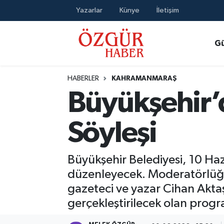
Yazarlar
Künye
İletişim
Alısveriş
MODA - GÜZELLİK
Nöbetçi Eczaneler
G
Bilim / Teknoloji
Hava Durumu
HABERLER
KAHRAMANMARAŞ
Eğitim
Namaz Vakitleri
Büyükşehir’d
Ekonomi
Trafik Durumu
Söyleşi
Güncel
Süper Lig Puan Durumu ve Fikstür
Büyükşehir Belediyesi, 10 Haz
Gündem
Tüm Manşetler
düzenleyecek. Moderatörlüğ
gazeteci ve yazar Cihan Akta
Magazin
Son Dakika Haberleri
gerçekleştirilecek olan prog
Politika
Haber Arşivi