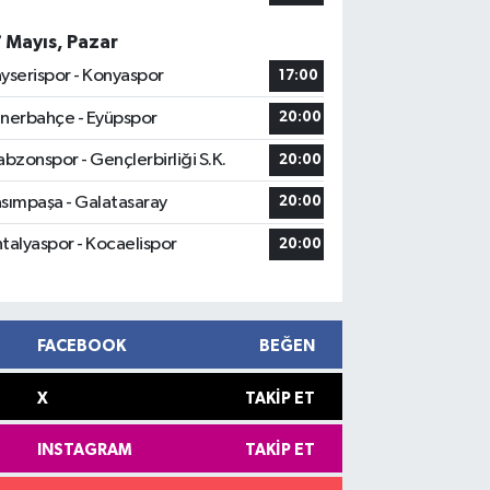
7 Mayıs, Pazar
yserispor - Konyaspor
17:00
nerbahçe - Eyüpspor
20:00
abzonspor - Gençlerbirliği S.K.
20:00
sımpaşa - Galatasaray
20:00
talyaspor - Kocaelispor
20:00
FACEBOOK
BEĞEN
X
TAKIP ET
INSTAGRAM
TAKIP ET