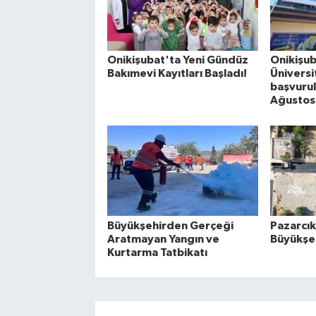
Onikişubat'ta Yeni Gündüz
Onikişub
Bakımevi Kayıtları Başladı!
Üniversi
başvurul
Ağustos
Büyükşehirden Gerçeği
Pazarcık
Aratmayan Yangın ve
Büyükşeh
Kurtarma Tatbikatı