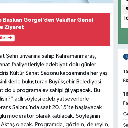
1
ve Başkan Görgel’den Vakıflar Genel
e Ziyaret
üle
yat Şehri unvanına sahip Kahramanmaraş,
anat faaliyetleriyle edebiyat dolu günler
1
ris Kültür Sanat Sezonu kapsamında her yaş
Ri
inliklerle buluşturan Büyükşehir Belediyesi,
 dolu programa ev sahipliği yapacak. Bu
1
işir?” adlı söyleşi edebiyatseverlerle
Fa
erans Salonu’nda saat 20.15’te başlayacak
Ga
 moderatör olarak katılacak. Söyleşinin
n Aktaş olacak. Programda, gözlem, deneyim,
Sa