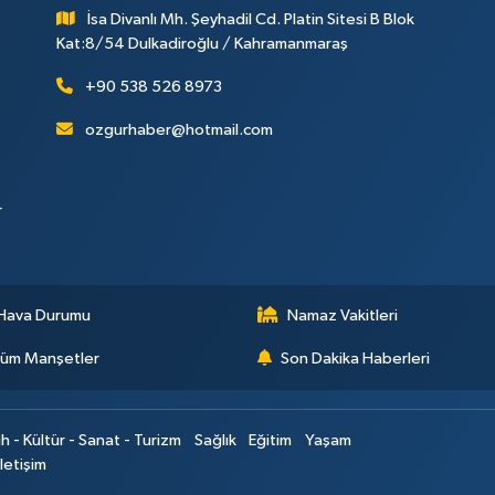
İsa Divanlı Mh. Şeyhadil Cd. Platin Sitesi B Blok
Kat:8/54 Dulkadiroğlu / Kahramanmaraş
+90 538 526 8973
ozgurhaber@hotmail.com
r
Hava Durumu
Namaz Vakitleri
üm Manşetler
Son Dakika Haberleri
ih - Kültür - Sanat - Turizm
Sağlık
Eğitim
Yaşam
İletişim