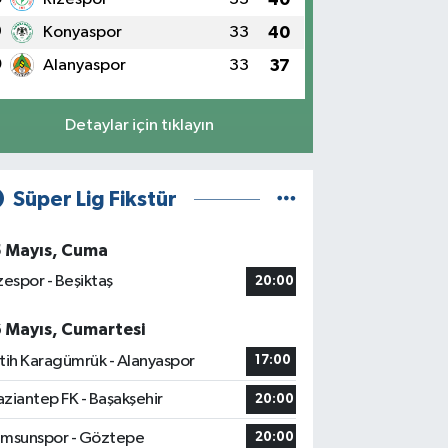
9
Konyaspor
33
40
0
Alanyaspor
33
37
Detaylar için tıklayın
Süper Lig Fikstür
5 Mayıs, Cuma
zespor - Beşiktaş
20:00
6 Mayıs, Cumartesi
tih Karagümrük - Alanyaspor
17:00
ziantep FK - Başakşehir
20:00
msunspor - Göztepe
20:00