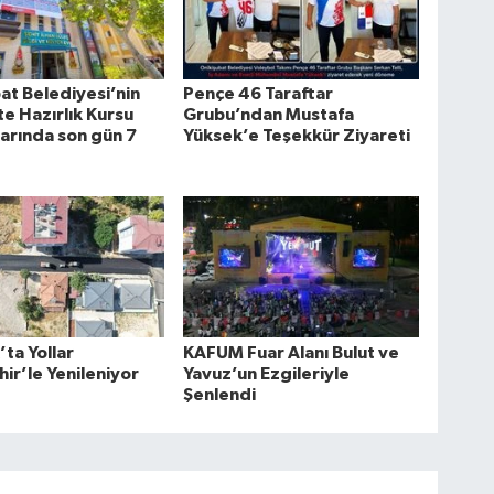
at Belediyesi’nin
Pençe 46 Taraftar
te Hazırlık Kursu
Grubu’ndan Mustafa
arında son gün 7
Yüksek’e Teşekkür Ziyareti
’ta Yollar
KAFUM Fuar Alanı Bulut ve
ir’le Yenileniyor
Yavuz’un Ezgileriyle
Şenlendi