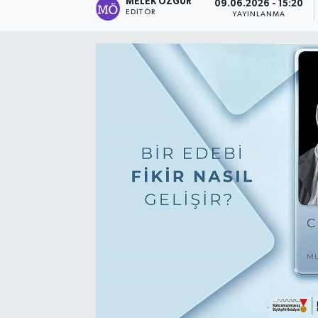
MELEK ÖZGÜR
09.06.2026 - 15:20
EDITÖR
YAYINLANMA
Sağlık
Spor
Tarih - Kültür - Sanat - Turizm
Yaşam