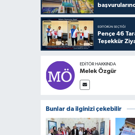
başvuruların
EDITÖRÜN SEÇTIĞI
Pençe 46 Tar
Teşekkür Ziy
EDITÖR HAKKINDA
Melek Özgür
Bunlar da ilginizi çekebilir