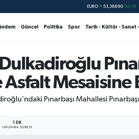
STERLİN
61,60380
%0.18
G.ALTIN
6862,09000
%0.19
ündem
Güncel
Politika
Spor
Tarih - Kültür - Sanat 
BİST100
14.598,00
%0
BITCOIN
79.591,74
%-1.82
DOLAR
45,43620
%0.02
Dulkadiroğlu Pına
EURO
53,38690
%0.19
Asfalt Mesaisine 
iroğlu’ndaki Pınarbaşı Mahallesi Pınarbaşı
1 DK
OKUNMA SÜRESI