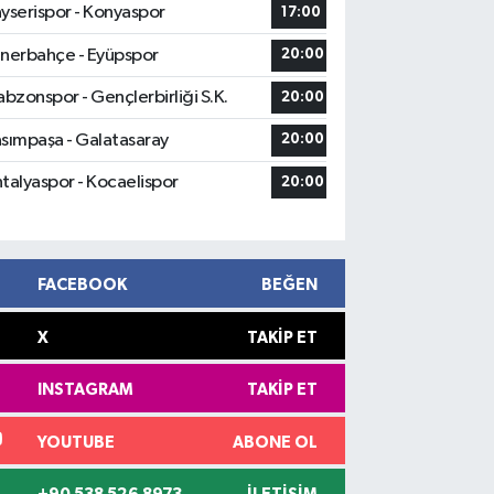
yserispor - Konyaspor
17:00
nerbahçe - Eyüpspor
20:00
abzonspor - Gençlerbirliği S.K.
20:00
sımpaşa - Galatasaray
20:00
talyaspor - Kocaelispor
20:00
FACEBOOK
BEĞEN
X
TAKIP ET
INSTAGRAM
TAKIP ET
YOUTUBE
ABONE OL