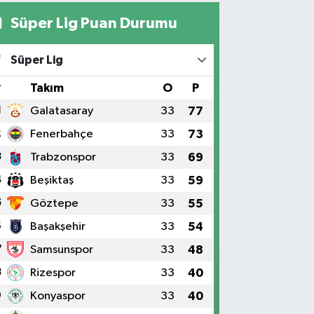
Süper Lig Puan Durumu
Süper Lig
#
Takım
O
P
1
Galatasaray
33
77
2
Fenerbahçe
33
73
3
Trabzonspor
33
69
4
Beşiktaş
33
59
5
Göztepe
33
55
6
Başakşehir
33
54
7
Samsunspor
33
48
8
Rizespor
33
40
9
Konyaspor
33
40