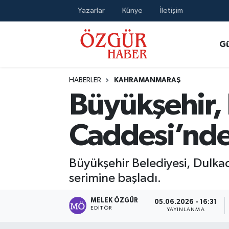
Yazarlar
Künye
İletişim
Alısveriş
MODA - GÜZELLİK
Nöbetçi Eczaneler
G
Bilim / Teknoloji
Hava Durumu
HABERLER
KAHRAMANMARAŞ
Eğitim
Namaz Vakitleri
Büyükşehir, 
Ekonomi
Trafik Durumu
Caddesi’nde 
Güncel
Süper Lig Puan Durumu ve Fikstür
Büyükşehir Belediyesi, Dulkad
Gündem
Tüm Manşetler
serimine başladı.
Magazin
Son Dakika Haberleri
MELEK ÖZGÜR
05.06.2026 - 16:31
EDITÖR
YAYINLANMA
Politika
Haber Arşivi