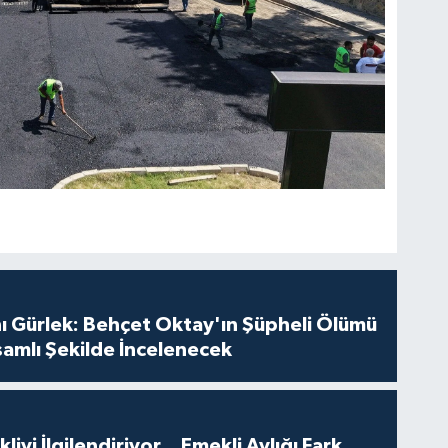
ı Gürlek: Behçet Oktay'ın Şüpheli Ölümü
amlı Şekilde İncelenecek
iyi İlgilendiriyor... Emekli Aylığı Fark