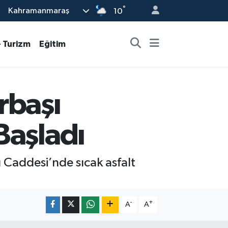
°
Kahramanmaraş
10
- Turizm
Eğitim
rbaşı
Başladı
 Caddesi’nde sıcak asfalt
-
+
A
A