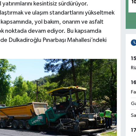
1
yatırımlarını kesintisiz sürdürüyor.
laştırmak ve ulaşım standartlarını yükseltmek
r kapsamında, yol bakım, onarım ve asfalt
rçok noktada devam ediyor. Bu kapsamda
i de Dulkadiroğlu Pınarbaşı Mahallesi’ndeki
1
Ri
1
Fa
Ga
Sa
1