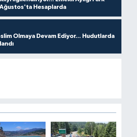
 Ağustos'ta Hesaplarda
Teslim Olmaya Devam Ediyor... Hudutlarda
landı