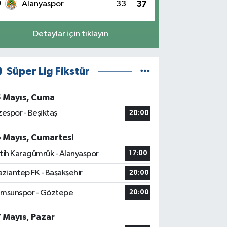
0
Alanyaspor
33
37
Detaylar için tıklayın
Süper Lig Fikstür
5 Mayıs, Cuma
zespor - Beşiktaş
20:00
6 Mayıs, Cumartesi
tih Karagümrük - Alanyaspor
17:00
ziantep FK - Başakşehir
20:00
msunspor - Göztepe
20:00
7 Mayıs, Pazar