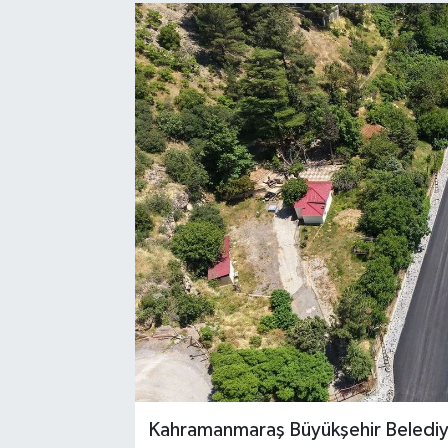
Sağlık
Spor
Tarih - Kültür - Sanat - Turizm
Yaşam
Kahramanmaraş Büyükşehir Belediye