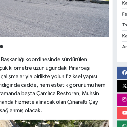
Ka
Fe
Tr
Ka
me
An
 Başkanlığı koordinesinde sürdürülen
uçuk kilometre uzunluğundaki Pınarbaşı
alışmalarıyla birlikte yolun fiziksel yapısı
landığında cadde, hem estetik görünümü hem
ı zamanda başta Çamlıca Restoran, Muhsin
manda hizmete alınacak olan Çınaraltı Çay
 sağlanmış olacak.