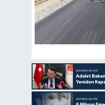
EDITÖRÜN SEÇTIĞI
Adalet Bakan
Yeniden Kaps
EDITÖRÜN SEÇTIĞI
6 Milyon Emekl