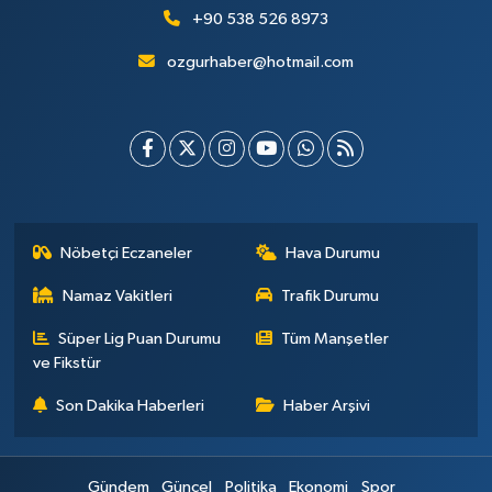
+90 538 526 8973
ozgurhaber@hotmail.com
Nöbetçi Eczaneler
Hava Durumu
Namaz Vakitleri
Trafik Durumu
Süper Lig Puan Durumu
Tüm Manşetler
ve Fikstür
Son Dakika Haberleri
Haber Arşivi
Gündem
Güncel
Politika
Ekonomi
Spor