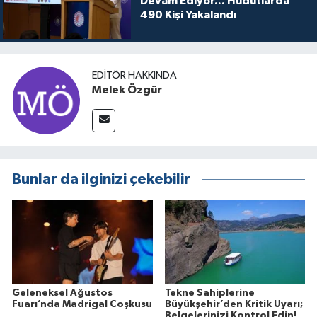
Devam Ediyor... Hudutlarda
490 Kişi Yakalandı
EDITÖR HAKKINDA
Melek Özgür
Bunlar da ilginizi çekebilir
Geleneksel Ağustos
Tekne Sahiplerine
Fuarı’nda Madrigal Coşkusu
Büyükşehir’den Kritik Uyarı;
Belgelerinizi Kontrol Edin!