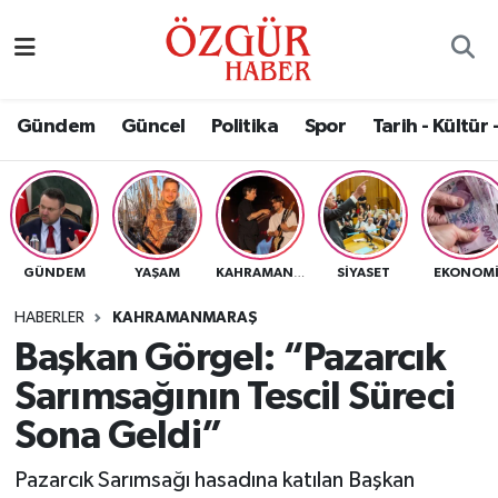
Alısveriş
MODA - GÜZELLİK
Nöbetçi Eczaneler
Gündem
Güncel
Politika
Spor
Tarih - Kültür 
Bilim / Teknoloji
Hava Durumu
Eğitim
Namaz Vakitleri
Ekonomi
Trafik Durumu
GÜNDEM
YAŞAM
SIYASET
EKONOM
KAHRAMANMARAŞ
Güncel
Süper Lig Puan Durumu ve Fikstür
HABERLER
KAHRAMANMARAŞ
Başkan Görgel: “Pazarcık
Gündem
Tüm Manşetler
Sarımsağının Tescil Süreci
Magazin
Son Dakika Haberleri
Sona Geldi”
Pazarcık Sarımsağı hasadına katılan Başkan
Politika
Haber Arşivi