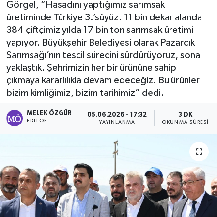
Görgel, “Hasadını yaptığımız sarımsak
üretiminde Türkiye 3.’süyüz. 11 bin dekar alanda
Sağlık
384 çiftçimiz yılda 17 bin ton sarımsak üretimi
yapıyor. Büyükşehir Belediyesi olarak Pazarcık
Spor
Sarımsağı’nın tescil sürecini sürdürüyoruz, sona
Tarih - Kültür - Sanat - Turizm
yaklaştık. Şehrimizin her bir ürününe sahip
çıkmaya kararlılıkla devam edeceğiz. Bu ürünler
Yaşam
bizim kimliğimiz, bizim tarihimiz” dedi.
MELEK ÖZGÜR
05.06.2026 - 17:32
3 DK
EDITÖR
YAYINLANMA
OKUNMA SÜRESI