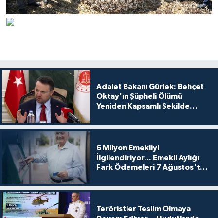
Adalet Bakanı Gürlek: Behçet
Oktay'ın Şüpheli Ölümü
Yeniden Kapsamlı Şekilde
İncelenecek
6 Milyon Emekliyi
İlgilendiriyor... Emekli Aylığı
Fark Ödemeleri 7 Ağustos'ta
Hesaplarda
Teröristler Teslim Olmaya