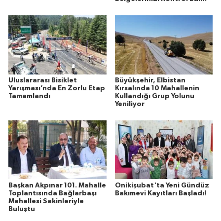
Uluslararası Bisiklet
Büyükşehir, Elbistan
Yarışması’nda En Zorlu Etap
Kırsalında 10 Mahallenin
Tamamlandı
Kullandığı Grup Yolunu
Yeniliyor
Başkan Akpınar 101. Mahalle
Onikişubat'ta Yeni Gündüz
Toplantısında Bağlarbaşı
Bakımevi Kayıtları Başladı!
Mahallesi Sakinleriyle
Buluştu