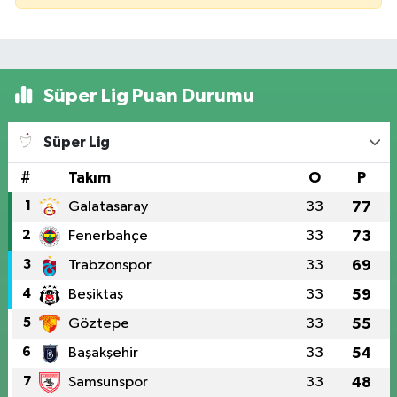
Süper Lig Puan Durumu
Süper Lig
#
Takım
O
P
1
Galatasaray
33
77
2
Fenerbahçe
33
73
3
Trabzonspor
33
69
4
Beşiktaş
33
59
5
Göztepe
33
55
6
Başakşehir
33
54
7
Samsunspor
33
48