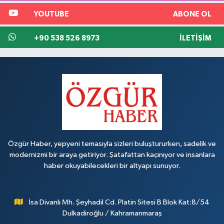
YOUTUBE
ABONE OL
+90 538 526 8973
İLETIŞIM
Özgür Haber, yepyeni temasıyla sizleri buluştururken, sadelik ve
modernizmi bir araya getiriyor. Şatafattan kaçınıyor ve insanlara
haber okuyabilecekleri bir altyapı sunuyor.
İsa Divanlı Mh. Şeyhadil Cd. Platin Sitesi B Blok Kat:8/54
Dulkadiroğlu / Kahramanmaraş